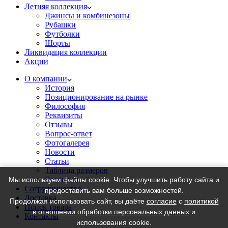
Летняя коллекция
Джинсы и комбинезоны
Рубашки
Футболки
Шорты
Ликвидация коллекции
Акции
О компании
История
Позиционирование на рынке
Философия
Реквизиты
Отзывы
Вопрос-ответ
Фотогалерея
Новости
Статьи
Таблица размеров
Вакансии
Мы используем файлы cookie. Чтобы улучшить работу сайта и
Сотрудничество
предоставить вам больше возможностей.
Доставка
Продолжая использовать сайт, вы даёте
согласие
с
политикой
Поиск товара
в отношении обработки персональных данных
и
Контакты
использования cookie.