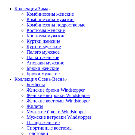
Коллекция Зима
Комбинезоны женские
Комбинезоны мужские
Комбинезоны подростковые
Костюмы женские
Костюмы мужские
Куртки женские
Куртки мужские
Пальто мужское
Пальто женское
Анораки мужские
Брюки женские
Брюки мужские
Коллекция Осень-Весна
Бомберы
Женские брюки Windstopper
Женские ветровки Windstopper
Женские костюмы Windstopper
Жилеты
Мужские брюки Windstopper
Мужские ветровки Windstopper
Плащи женские
Спортивные костюмы
Толстовки