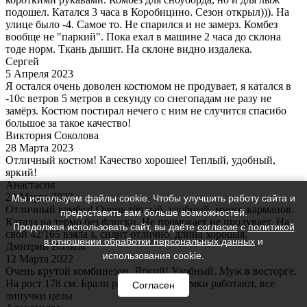
подошел. Катался 3 часа в Коробицино. Сезон открыл))). На
улице было -4. Самое то. Не спарился и не замерз. Комбез
вообще не "паркий". Пока ехал в машине 2 часа до склона
тоде норм. Ткань дышит. На склоне видно издалека.
Сергей
5 Апреля 2023
Я остался очень доволен костюмом не продувает, я катался в
-10с ветров 5 метров в секунду со снегопадам не разу не
замёрз. Костюм постирал нечего с ним не случится спасибо
большое за такое качество!
Виктория Соколова
28 Марта 2023
Отличный костюм! Качество хорошее! Теплый, удобный,
яркий!
Анастасия
20 Марта 2022
Мы используем файлы cookie. Чтобы улучшить работу сайта и
Отличный комбез! Очень тёплый, удобный, много карманов.
предоставить вам больше возможностей.
Катала на термо без флиски. Не промокает не продувает. На
Продолжая использовать сайт, вы даёте
согласие
с
политикой
свой 42/165 взяла s, сидит отлично, длина хорошая.
в отношении обработки персональных данных
и
Дмитрий Волков
использования cookie.
12 Марта 2022
Очень крутой комбинезон. Яркий! Удобный. Муж в восторге.
На рост 178 см. Брали размер М. Все замки работают, все
Согласен
липучки целы