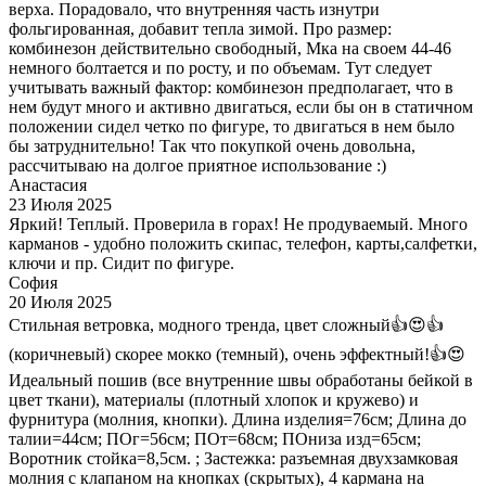
верха. Порадовало, что внутренняя часть изнутри
фольгированная, добавит тепла зимой. Про размер:
комбинезон действительно свободный, Мка на своем 44-46
немного болтается и по росту, и по объемам. Тут следует
учитывать важный фактор: комбинезон предполагает, что в
нем будут много и активно двигаться, если бы он в статичном
положении сидел четко по фигуре, то двигаться в нем было
бы затруднительно! Так что покупкой очень довольна,
рассчитываю на долгое приятное использование :)
Анастасия
23 Июля 2025
Яркий! Теплый. Проверила в горах! Не продуваемый. Много
карманов - удобно положить скипас, телефон, карты,салфетки,
ключи и пр. Сидит по фигуре.
София
20 Июля 2025
Стильная ветровка, модного тренда, цвет сложный👍😍👍
(коричневый) скорее мокко (темный), очень эффектный!👍😍
Идеальный пошив (все внутренние швы обработаны бейкой в
цвет ткани), материалы (плотный хлопок и кружево) и
фурнитура (молния, кнопки). Длина изделия=76см; Длина до
талии=44см; ПОг=56см; ПОт=68см; ПОниза изд=65см;
Воротник стойка=8,5см. ; Застежка: разъемная двухзамковая
молния с клапаном на кнопках (скрытых), 4 кармана на