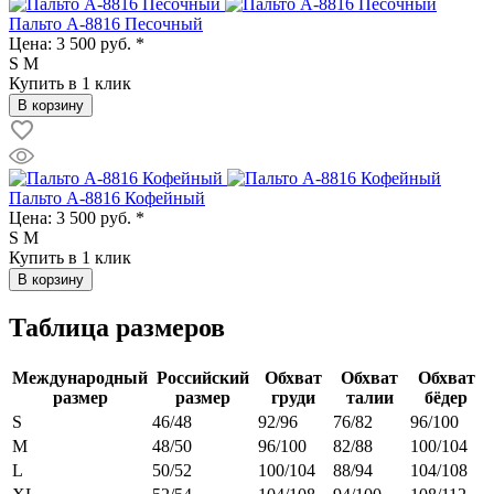
Пальто A-8816 Песочный
Цена:
3 500 руб. *
S
M
Купить в 1 клик
В корзину
Пальто A-8816 Кофейный
Цена:
3 500 руб. *
S
M
Купить в 1 клик
В корзину
Таблица размеров
Международный
Российский
Обхват
Обхват
Обхват
размер
размер
груди
талии
бёдер
S
46/48
92/96
76/82
96/100
M
48/50
96/100
82/88
100/104
L
50/52
100/104
88/94
104/108