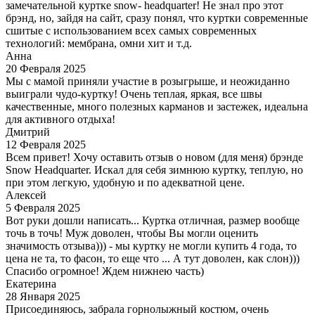
замечательной куртке snow- headquarter! Не знал про этот
брэнд, но, зайдя на сайт, сразу понял, что куртки современные
сшитые с использованием всех самых современных
технологий: мембрана, омни хит и т.д.
Анна
20 Февраля 2025
Мы с мамой приняли участие в розыгрыше, и неожиданно
выиграли чудо-куртку! Очень теплая, яркая, все швы
качественные, много полезных карманов и застежек, идеальна
для активного отдыха!
Дмитрий
12 Февраля 2025
Всем привет! Хочу оставить отзыв о новом (для меня) брэнде
Snow Headquarter. Искал для себя зимнюю куртку, теплую, но
при этом легкую, удобную и по адекватной цене.
Алексей
5 Февраля 2025
Вот руки дошли написать... Куртка отличная, размер вообще
точь в точь! Муж доволен, чтобы Вы могли оценить
значимость отзыва))) - мы куртку не могли купить 4 года, то
цена не та, то фасон, то еще что ... А тут доволен, как слон)))
Спасибо огромное! Ждем нижнею часть)
Екатерина
28 Января 2025
Присоединяюсь, забрала горнолыжный костюм, очень