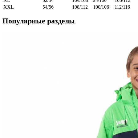
XL
52/54
104/108
94/100
108/112
XXL
54/56
108/112
100/106
112/116
Популярные разделы