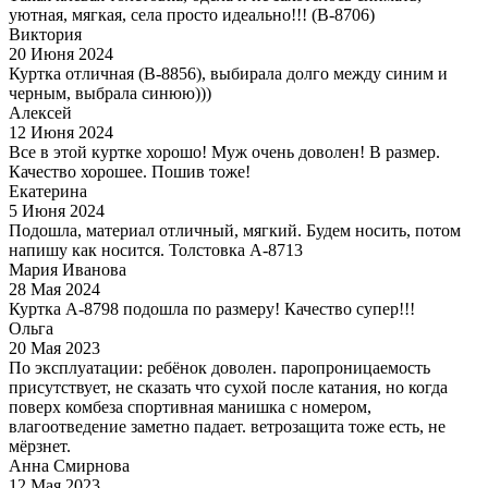
уютная, мягкая, села просто идеально!!! (В-8706)
Виктория
20 Июня 2024
Куртка отличная (В-8856), выбирала долго между синим и
черным, выбрала синюю)))
Алексей
12 Июня 2024
Все в этой куртке хорошо! Муж очень доволен! В размер.
Качество хорошее. Пошив тоже!
Екатерина
5 Июня 2024
Подошла, материал отличный, мягкий. Будем носить, потом
напишу как носится. Толстовка А-8713
Мария Иванова
28 Мая 2024
Куртка А-8798 подошла по размеру! Качество супер!!!
Ольга
20 Мая 2023
По эксплуатации: ребёнок доволен. паропроницаемость
присутствует, не сказать что сухой после катания, но когда
поверх комбеза спортивная манишка с номером,
влагоотведение заметно падает. ветрозащита тоже есть, не
мёрзнет.
Анна Смирнова
12 Мая 2023