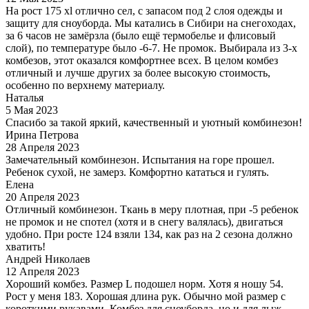
На рост 175 xl отлично сел, с запасом под 2 слоя одежды и
защиту для сноуборда. Мы катались в Сибири на снегоходах,
за 6 часов не замёрзла (было ещё термобелье и флисовый
слой), по температуре было -6-7. Не промок. Выбирала из 3-х
комбезов, этот оказался комфортнее всех. В целом комбез
отличный и лучше других за более высокую стоимость,
особенно по верхнему материалу.
Наталья
5 Мая 2023
Спасибо за такой яркий, качественный и уютный комбинезон!
Ирина Петрова
28 Апреля 2023
Замечательный комбинезон. Испытания на горе прошел.
Ребенок сухой, не замерз. Комфортно кататься и гулять.
Елена
20 Апреля 2023
Отличный комбинезон. Ткань в меру плотная, при -5 ребенок
не промок и не спотел (хотя и в снегу валялась), двигаться
удобно. При росте 124 взяли 134, как раз на 2 сезона должно
хватить!
Андрей Николаев
12 Апреля 2023
Хороший комбез. Размер L подошел норм. Хотя я ношу 54.
Рост у меня 183. Хорошая длина рук. Обычно мой размер с
короткими рукавами. Комбез для сноуборда, но и для лыж