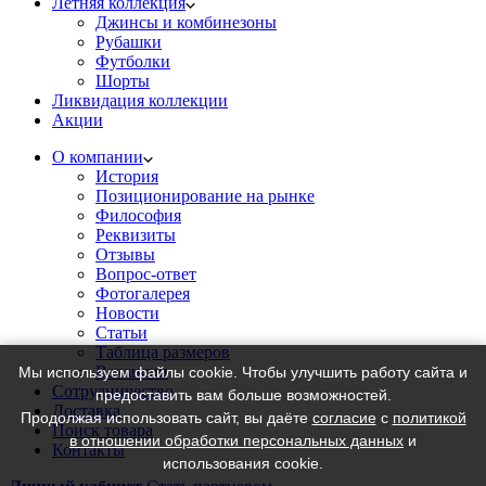
Летняя коллекция
Джинсы и комбинезоны
Рубашки
Футболки
Шорты
Ликвидация коллекции
Акции
О компании
История
Позиционирование на рынке
Философия
Реквизиты
Отзывы
Вопрос-ответ
Фотогалерея
Новости
Статьи
Таблица размеров
Вакансии
Мы используем файлы cookie. Чтобы улучшить работу сайта и
Сотрудничество
предоставить вам больше возможностей.
Доставка
Продолжая использовать сайт, вы даёте
согласие
с
политикой
Поиск товара
в отношении обработки персональных данных
и
Контакты
использования cookie.