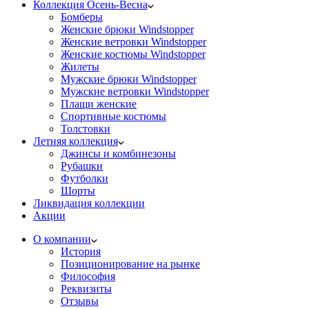
Коллекция Осень-Весна
Бомберы
Женские брюки Windstopper
Женские ветровки Windstopper
Женские костюмы Windstopper
Жилеты
Мужские брюки Windstopper
Мужские ветровки Windstopper
Плащи женские
Спортивные костюмы
Толстовки
Летняя коллекция
Джинсы и комбинезоны
Рубашки
Футболки
Шорты
Ликвидация коллекции
Акции
О компании
История
Позиционирование на рынке
Философия
Реквизиты
Отзывы