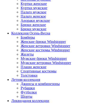
Куртки женские
Куртки мужские
Пальто мужское
Пальто женское
Анораки мужские
Брюки женские
Брюки мужские
Коллекция Осень-Весна
Бомберы
Женские брюки Windstopper
Женские ветровки Windstopper
Женские костюмы Windstopper
Жилеты
Мужские брюки Windstopper
Мужские ветровки Windstopper
Плащи женские
Спортивные костюмы
Толстовки
Летняя коллекция
Джинсы и комбинезоны
Рубашки
Футболки
Шорты
Ликвидация коллекции