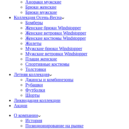
Анораки мужские
Брюки женские
Брюки мужские
Коллекция Осень-Весна
Бомберы
Женские брюки Windstopper
Женские ветровки Windstopper
Женские костюмы Windstopper
Жилеты
Мужские брюки Windstopper
Мужские ветровки Windstopper
Плащи женские
Спортивные костюмы
Толстовки
Летняя коллекция
Джинсы и комбинезоны
Рубашки
Футболки
Шорты
Ликвидация коллекции
Акции
О компании
История
Позиционирование на рынке