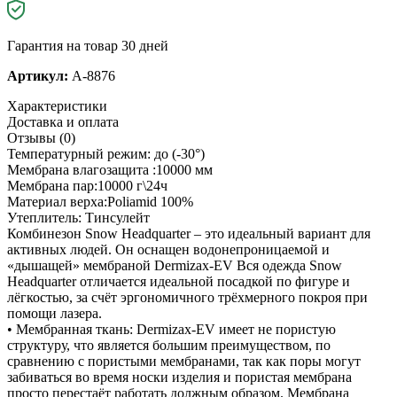
Гарантия на товар 30 дней
Артикул:
A-8876
Характеристики
Доставка и оплата
Отзывы (0)
Температурный режим: до (-30°)
Мембрана влагозащита :10000 мм
Мембрана пар:10000 г\24ч
Материал верха:Poliamid 100%
Утеплитель: Тинсулейт
Комбинезон Snow Headquarter – это идеальный вариант для
активных людей. Он оснащен водонепроницаемой и
«дышащей» мембраной Dermizax-EV Вся одежда Snow
Headquarter отличается идеальной посадкой по фигуре и
лёгкостью, за счёт эргономичного трёхмерного покроя при
помощи лазера.
• Мембранная ткань: Dermizax-EV имеет не пористую
структуру, что является большим преимуществом, по
сравнению с пористыми мембранами, так как поры могут
забиваться во время носки изделия и пористая мембрана
просто перестаёт работать должным образом. Мембрана