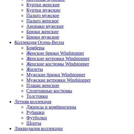
Куртки женские
Куртки мужские
Пальто мужское
Пальто женское
Анораки мужские
Брюки женские
Брюки мужские
Коллекция Осень-Весна
Бомберы
Женские брюки Windstopper
Женские ветровки Windstopper
Женские костюмы Windstopper
Жилеты
Мужские брюки Windstopper
Мужские ветровки Windstopper
Плащи женские
Спортивные костюмы
Толстовки
Летняя коллекция
Джинсы и комбинезоны
Рубашки
Футболки
Шорты
Ликвидация коллекции