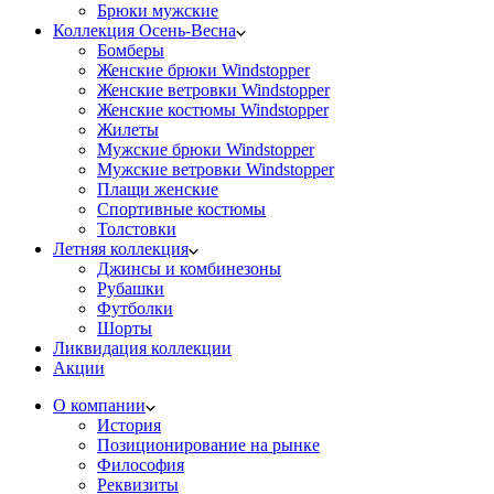
Брюки мужские
Коллекция Осень-Весна
Бомберы
Женские брюки Windstopper
Женские ветровки Windstopper
Женские костюмы Windstopper
Жилеты
Мужские брюки Windstopper
Мужские ветровки Windstopper
Плащи женские
Спортивные костюмы
Толстовки
Летняя коллекция
Джинсы и комбинезоны
Рубашки
Футболки
Шорты
Ликвидация коллекции
Акции
О компании
История
Позиционирование на рынке
Философия
Реквизиты