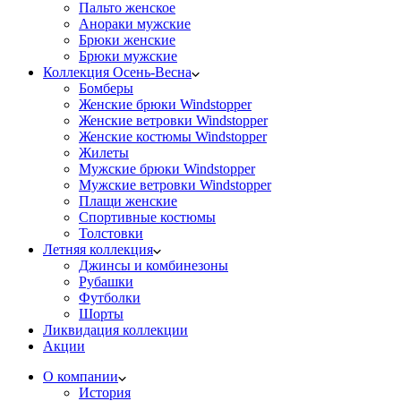
Пальто женское
Анораки мужские
Брюки женские
Брюки мужские
Коллекция Осень-Весна
Бомберы
Женские брюки Windstopper
Женские ветровки Windstopper
Женские костюмы Windstopper
Жилеты
Мужские брюки Windstopper
Мужские ветровки Windstopper
Плащи женские
Спортивные костюмы
Толстовки
Летняя коллекция
Джинсы и комбинезоны
Рубашки
Футболки
Шорты
Ликвидация коллекции
Акции
О компании
История