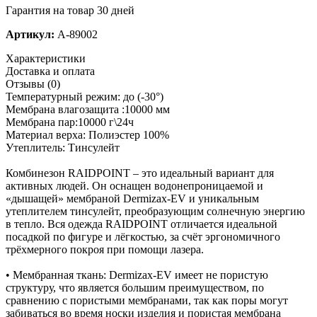
Гарантия на товар 30 дней
Артикул:
A-89002
Характеристики
Доставка и оплата
Отзывы (0)
Температурный режим: до (-30°)
Мембрана влагозащита :10000 мм
Мембрана пар:10000 г\24ч
Материал верха: Полиэстер 100%
Утеплитель: Тинсулейт
Комбинезон RAIDPOINT – это идеальный вариант для
активных людей. Он оснащен водонепроницаемой и
«дышащей» мембраной Dermizax-EV и уникальным
утеплителем тинсулейт, преобразующим солнечную энергию
в тепло. Вся одежда RAIDPOINT отличается идеальной
посадкой по фигуре и лёгкостью, за счёт эргономичного
трёхмерного покроя при помощи лазера.
• Мембранная ткань: Dermizax-EV имеет не пористую
структуру, что является большим преимуществом, по
сравнению с пористыми мембранами, так как поры могут
забиваться во время носки изделия и пористая мембрана