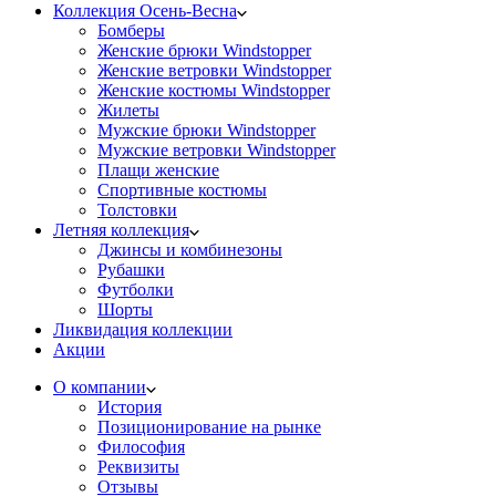
Коллекция Осень-Весна
Бомберы
Женские брюки Windstopper
Женские ветровки Windstopper
Женские костюмы Windstopper
Жилеты
Мужские брюки Windstopper
Мужские ветровки Windstopper
Плащи женские
Спортивные костюмы
Толстовки
Летняя коллекция
Джинсы и комбинезоны
Рубашки
Футболки
Шорты
Ликвидация коллекции
Акции
О компании
История
Позиционирование на рынке
Философия
Реквизиты
Отзывы