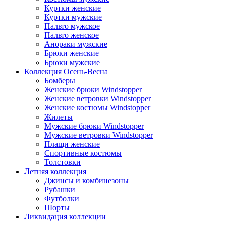
Куртки женские
Куртки мужские
Пальто мужское
Пальто женское
Анораки мужские
Брюки женские
Брюки мужские
Коллекция Осень-Весна
Бомберы
Женские брюки Windstopper
Женские ветровки Windstopper
Женские костюмы Windstopper
Жилеты
Мужские брюки Windstopper
Мужские ветровки Windstopper
Плащи женские
Спортивные костюмы
Толстовки
Летняя коллекция
Джинсы и комбинезоны
Рубашки
Футболки
Шорты
Ликвидация коллекции