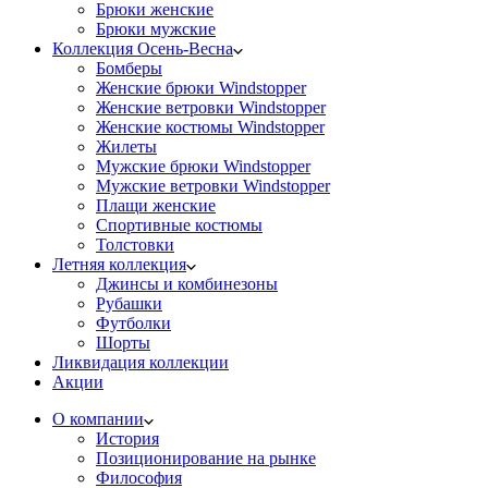
Брюки женские
Брюки мужские
Коллекция Осень-Весна
Бомберы
Женские брюки Windstopper
Женские ветровки Windstopper
Женские костюмы Windstopper
Жилеты
Мужские брюки Windstopper
Мужские ветровки Windstopper
Плащи женские
Спортивные костюмы
Толстовки
Летняя коллекция
Джинсы и комбинезоны
Рубашки
Футболки
Шорты
Ликвидация коллекции
Акции
О компании
История
Позиционирование на рынке
Философия