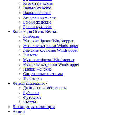
Куртки мужские
Пальто мужское
Пальто женское
Анораки мужские
Брюки женские
Брюки мужские
Коллекция Осень-Весна
Бомберы
Женские брюки Windstopper
Женские ветровки Windstopper
Женские костюмы Windstopper
Жилеты
Мужские брюки Windstopper
Мужские ветровки Windstopper
Плащи женские
Спортивные костюмы
Толстовки
Летняя коллекция
Джинсы и комбинезоны
Рубашки
Футболки
Шорты
Ликвидация коллекции
Акции