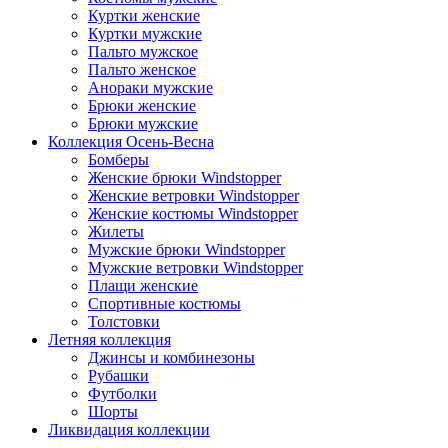
Куртки женские
Куртки мужские
Пальто мужское
Пальто женское
Анораки мужские
Брюки женские
Брюки мужские
Коллекция Осень-Весна
Бомберы
Женские брюки Windstopper
Женские ветровки Windstopper
Женские костюмы Windstopper
Жилеты
Мужские брюки Windstopper
Мужские ветровки Windstopper
Плащи женские
Спортивные костюмы
Толстовки
Летняя коллекция
Джинсы и комбинезоны
Рубашки
Футболки
Шорты
Ликвидация коллекции