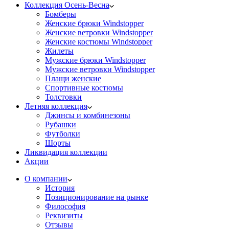
Коллекция Осень-Весна
Бомберы
Женские брюки Windstopper
Женские ветровки Windstopper
Женские костюмы Windstopper
Жилеты
Мужские брюки Windstopper
Мужские ветровки Windstopper
Плащи женские
Спортивные костюмы
Толстовки
Летняя коллекция
Джинсы и комбинезоны
Рубашки
Футболки
Шорты
Ликвидация коллекции
Акции
О компании
История
Позиционирование на рынке
Философия
Реквизиты
Отзывы