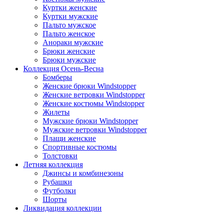
Куртки женские
Куртки мужские
Пальто мужское
Пальто женское
Анораки мужские
Брюки женские
Брюки мужские
Коллекция Осень-Весна
Бомберы
Женские брюки Windstopper
Женские ветровки Windstopper
Женские костюмы Windstopper
Жилеты
Мужские брюки Windstopper
Мужские ветровки Windstopper
Плащи женские
Спортивные костюмы
Толстовки
Летняя коллекция
Джинсы и комбинезоны
Рубашки
Футболки
Шорты
Ликвидация коллекции