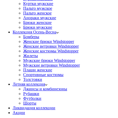
Куртки мужские
Пальто мужское
Пальто женское
Анораки мужские
Брюки женские
Брюки мужские
Коллекция Осень-Весна
Бомберы
Женские брюки Windstopper
Женские ветровки Windstopper
Женские костюмы Windstopper
Жилеты
Мужские брюки Windstopper
Мужские ветровки Windstopper
Плащи женские
Спортивные костюмы
Толстовки
Летняя коллекция
Джинсы и комбинезоны
Рубашки
Футболки
Шорты
Ликвидация коллекции
Акции