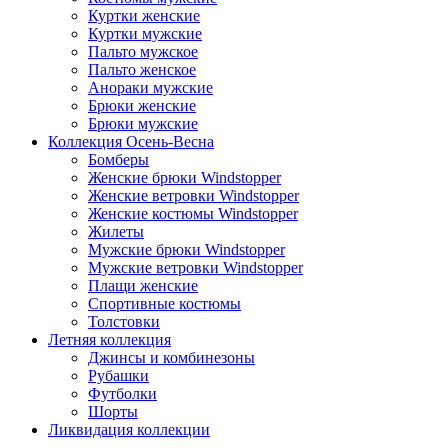
Куртки женские
Куртки мужские
Пальто мужское
Пальто женское
Анораки мужские
Брюки женские
Брюки мужские
Коллекция Осень-Весна
Бомберы
Женские брюки Windstopper
Женские ветровки Windstopper
Женские костюмы Windstopper
Жилеты
Мужские брюки Windstopper
Мужские ветровки Windstopper
Плащи женские
Спортивные костюмы
Толстовки
Летняя коллекция
Джинсы и комбинезоны
Рубашки
Футболки
Шорты
Ликвидация коллекции