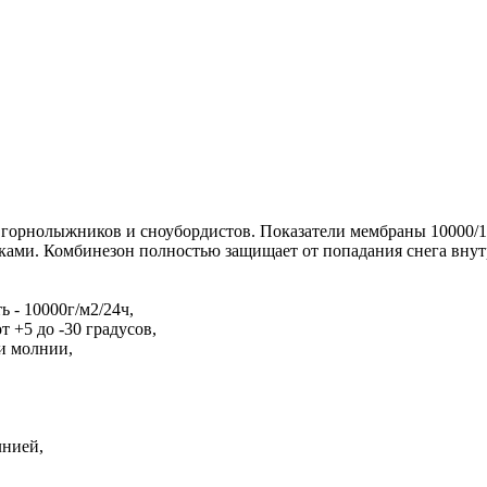
орнолыжников и сноубордистов. Показатели мембраны 10000/10
ами. Комбинезон полностью защищает от попадания снега внутр
 - 10000г/м2/24ч,
 +5 до -30 градусов,
и молнии,
нией,