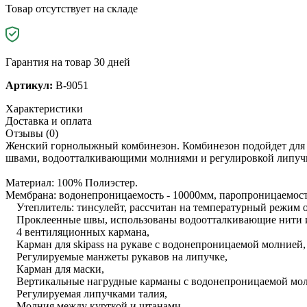
Товар отсутствует на складе
Гарантия на товар 30 дней
Артикул:
B-9051
Характеристики
Доставка и оплата
Отзывы (0)
Женский горнолыжный комбинезон. Комбинезон подойдет для г
швами, водоотталкивающими молниями и регулировкой липучк
Материал: 100% Полиэстер.
Мембрана: водонепроницаемость - 10000мм, паропроницаемость
Утеплитель: тинсулейт, рассчитан на температурный режим от
Проклеенные швы, использованы водоотталкивающие нити 
4 вентиляционных кармана,
Карман для skipass на рукаве с водонепроницаемой молнией,
Регулируемые манжеты рукавов на липучке,
Карман для маски,
Вертикальные нагрудные карманы с водонепроницаемой мол
Регулируемая липучками талия,
Молния между курткой и штанами,