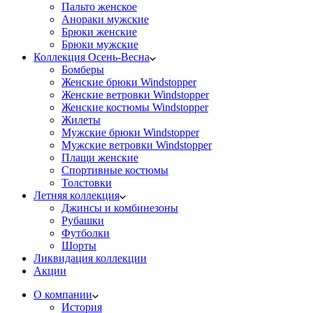
Пальто женское
Анораки мужские
Брюки женские
Брюки мужские
Коллекция Осень-Весна
Бомберы
Женские брюки Windstopper
Женские ветровки Windstopper
Женские костюмы Windstopper
Жилеты
Мужские брюки Windstopper
Мужские ветровки Windstopper
Плащи женские
Спортивные костюмы
Толстовки
Летняя коллекция
Джинсы и комбинезоны
Рубашки
Футболки
Шорты
Ликвидация коллекции
Акции
О компании
История