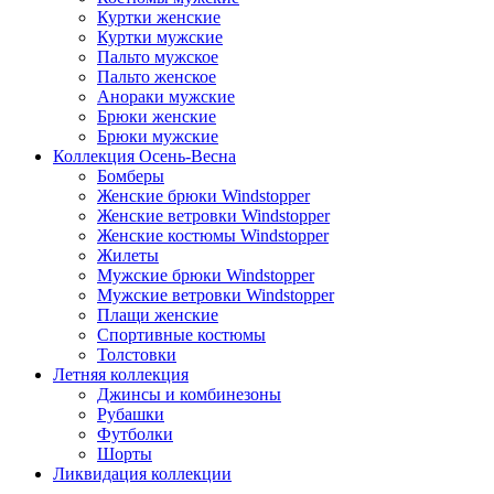
Куртки женские
Куртки мужские
Пальто мужское
Пальто женское
Анораки мужские
Брюки женские
Брюки мужские
Коллекция Осень-Весна
Бомберы
Женские брюки Windstopper
Женские ветровки Windstopper
Женские костюмы Windstopper
Жилеты
Мужские брюки Windstopper
Мужские ветровки Windstopper
Плащи женские
Спортивные костюмы
Толстовки
Летняя коллекция
Джинсы и комбинезоны
Рубашки
Футболки
Шорты
Ликвидация коллекции