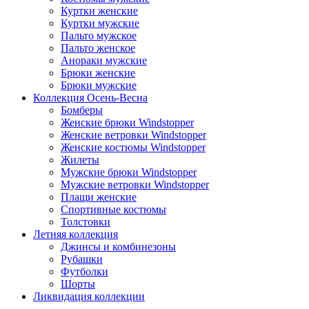
Куртки женские
Куртки мужские
Пальто мужское
Пальто женское
Анораки мужские
Брюки женские
Брюки мужские
Коллекция Осень-Весна
Бомберы
Женские брюки Windstopper
Женские ветровки Windstopper
Женские костюмы Windstopper
Жилеты
Мужские брюки Windstopper
Мужские ветровки Windstopper
Плащи женские
Спортивные костюмы
Толстовки
Летняя коллекция
Джинсы и комбинезоны
Рубашки
Футболки
Шорты
Ликвидация коллекции