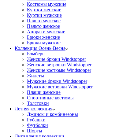
Костюмы мужские
Куртки женские
Куртки мужские
Пальто мужское
Пальто женское
Анораки мужские
Брюки женские
Брюки мужские
Коллекция Осень-Весна
Бомберы
Женские брюки Windstopper
Женские ветровки Windstopper
Женские костюмы Windstopper
Жилеты
Мужские брюки Windstopper
Мужские ветровки Windstopper
Плащи женские
Спортивные костюмы
Толстовки
Летняя коллекция
Джинсы и комбинезоны
Рубашки
Футболки
Шорты
Ликвидация коллекции