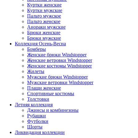
Куртки женские
Куртки мужские
Пальто мужское
Пальто женское
Анораки мужские
Брюки женские
Брюки мужские
Коллекция Осень-Весна
Бомберы
Женские брюки Windstopper
Женские ветровки Windstopper
Женские костюмы Windstopper
Жилеты
Мужские брюки Windstopper
Мужские ветровки Windstopper
Плащи женские
Спортивные костюмы
Толстовки
Летняя коллекция
Джинсы и комбинезоны
Рубашки
Футболки
Шорты
Ликвидация коллекции