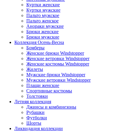
Куртки женские
Куртки мужские
Пальто мужское
Пальто женское
Анораки мужские
Брюки женские
Брюки мужские
Коллекция Осень-Весна
Бомберы
Женские брюки Windstopper
Женские ветровки Windstopper
Женские костюмы Windstopper
Жилеты
Мужские брюки Windstopper
Мужские ветровки Windstopper
Плащи женские
Спортивные костюмы
Толстовки
Летняя коллекция
Джинсы и комбинезоны
Рубашки
Футболки
Шорты
Ликвидация коллекции