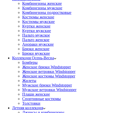
Комбинезоны женские
Комбинезоны мужские
Комбинезоны подростковые
Костюмы женские
Костюмы мужские
Куртки женские
Куртки мужские
Пальто мужское
Пальто женское
Анораки мужские
Брюки женские
Брюки мужские
Коллекция Осень-Весна
Бомберы
Женские брюки Windstopper
Женские ветровки Windstopper
Женские костюмы Windstopper
Жилеты
Мужские брюки Windstopper
Мужские ветровки Windstopper
Плащи женские
Спортивные костюмы
Толстовки
Летняя коллекция
Джинсы и комбинезоны