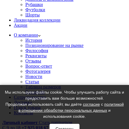
Рубашки
Футболки
Шорты
Ликвидация коллекции
Акции
О компании
История
Позиционирование на рынке
Философия
Реквизиты
Отзывы
Вопрос-ответ
Фотогалерея
Новости
Статьи
Таблица размеров
Вакансии
Мы используем файлы cookie. Чтобы улучшить работу сайта и
Сотрудничество
предоставить вам больше возможностей.
Доставка
Продолжая использовать сайт, вы даёте
согласие
с
политикой
Поиск товара
в отношении обработки персональных данных
и
Контакты
использования cookie.
Личный кабинет
Стать партнером
C 9 до 18
+7 925 018 67 18
Согласен