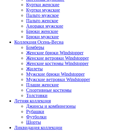
Куртки женские
Куртки мужские
Пальто мужское
Пальто женское
Анораки мужские
Брюки женские
Брюки мужские
Коллекция Осень-Весна
Бомберы
Женские брюки Windstopper
Женские ветровки Windstopper
Женские костюмы Windstopper
Жилеты
Мужские брюки Windstopper
Мужские ветровки Windstopper
Плащи женские
Спортивные костюмы
Толстовки
Летняя коллекция
Джинсы и комбинезоны
Рубашки
Футболки
Шорты
Ликвидация коллекции