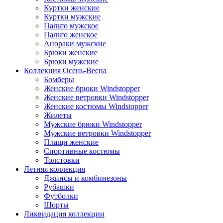
Куртки женские
Куртки мужские
Пальто мужское
Пальто женское
Анораки мужские
Брюки женские
Брюки мужские
Коллекция Осень-Весна
Бомберы
Женские брюки Windstopper
Женские ветровки Windstopper
Женские костюмы Windstopper
Жилеты
Мужские брюки Windstopper
Мужские ветровки Windstopper
Плащи женские
Спортивные костюмы
Толстовки
Летняя коллекция
Джинсы и комбинезоны
Рубашки
Футболки
Шорты
Ликвидация коллекции