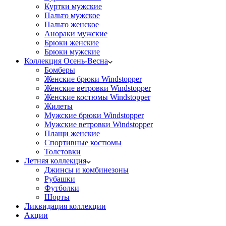
Куртки мужские
Пальто мужское
Пальто женское
Анораки мужские
Брюки женские
Брюки мужские
Коллекция Осень-Весна
Бомберы
Женские брюки Windstopper
Женские ветровки Windstopper
Женские костюмы Windstopper
Жилеты
Мужские брюки Windstopper
Мужские ветровки Windstopper
Плащи женские
Спортивные костюмы
Толстовки
Летняя коллекция
Джинсы и комбинезоны
Рубашки
Футболки
Шорты
Ликвидация коллекции
Акции