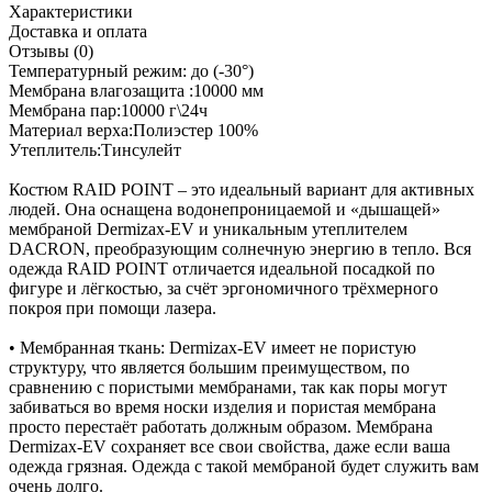
Характеристики
Доставка и оплата
Отзывы (0)
Температурный режим: до (-30°)
Мембрана влагозащита :10000 мм
Мембрана пар:10000 г\24ч
Материал верха:Полиэстер 100%
Утеплитель:Тинсулейт
Костюм RAID POINT – это идеальный вариант для активных
людей. Она оснащена водонепроницаемой и «дышащей»
мембраной Dermizax-EV и уникальным утеплителем
DACRON, преобразующим солнечную энергию в тепло. Вся
одежда RAID POINT отличается идеальной посадкой по
фигуре и лёгкостью, за счёт эргономичного трёхмерного
покроя при помощи лазера.
• Мембранная ткань: Dermizax-EV имеет не пористую
структуру, что является большим преимуществом, по
сравнению с пористыми мембранами, так как поры могут
забиваться во время носки изделия и пористая мембрана
просто перестаёт работать должным образом. Мембрана
Dermizax-EV сохраняет все свои свойства, даже если ваша
одежда грязная. Одежда с такой мембраной будет служить вам
очень долго.