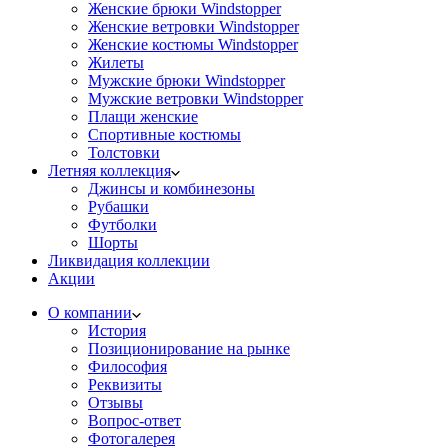
Женские брюки Windstopper
Женские ветровки Windstopper
Женские костюмы Windstopper
Жилеты
Мужские брюки Windstopper
Мужские ветровки Windstopper
Плащи женские
Спортивные костюмы
Толстовки
Летняя коллекция
Джинсы и комбинезоны
Рубашки
Футболки
Шорты
Ликвидация коллекции
Акции
О компании
История
Позиционирование на рынке
Философия
Реквизиты
Отзывы
Вопрос-ответ
Фотогалерея