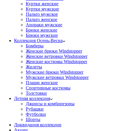
Куртки женские
Куртки мужские
Пальто мужское
Пальто женское
Анораки мужские
Брюки женские
Брюки мужские
Коллекция Осень-Весна
Бомберы
Женские брюки Windstopper
Женские ветровки Windstopper
Женские костюмы Windstopper
Жилеты
Мужские брюки Windstopper
Мужские ветровки Windstopper
Плащи женские
Спортивные костюмы
Толстовки
Летняя коллекция
Джинсы и комбинезоны
Рубашки
Футболки
Шорты
Ликвидация коллекции
Акции