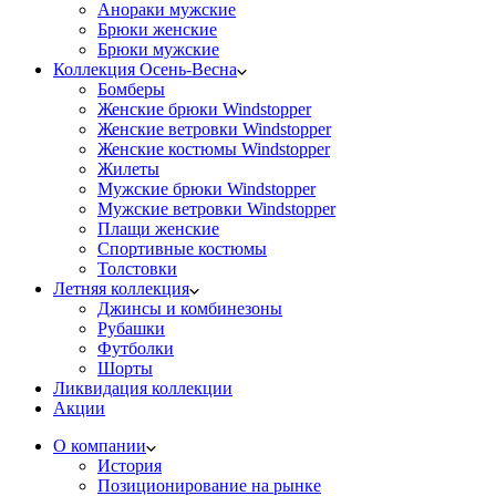
Анораки мужские
Брюки женские
Брюки мужские
Коллекция Осень-Весна
Бомберы
Женские брюки Windstopper
Женские ветровки Windstopper
Женские костюмы Windstopper
Жилеты
Мужские брюки Windstopper
Мужские ветровки Windstopper
Плащи женские
Спортивные костюмы
Толстовки
Летняя коллекция
Джинсы и комбинезоны
Рубашки
Футболки
Шорты
Ликвидация коллекции
Акции
О компании
История
Позиционирование на рынке