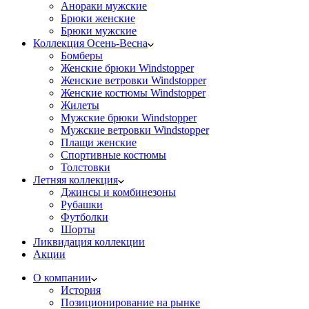
Анораки мужские
Брюки женские
Брюки мужские
Коллекция Осень-Весна
Бомберы
Женские брюки Windstopper
Женские ветровки Windstopper
Женские костюмы Windstopper
Жилеты
Мужские брюки Windstopper
Мужские ветровки Windstopper
Плащи женские
Спортивные костюмы
Толстовки
Летняя коллекция
Джинсы и комбинезоны
Рубашки
Футболки
Шорты
Ликвидация коллекции
Акции
О компании
История
Позиционирование на рынке