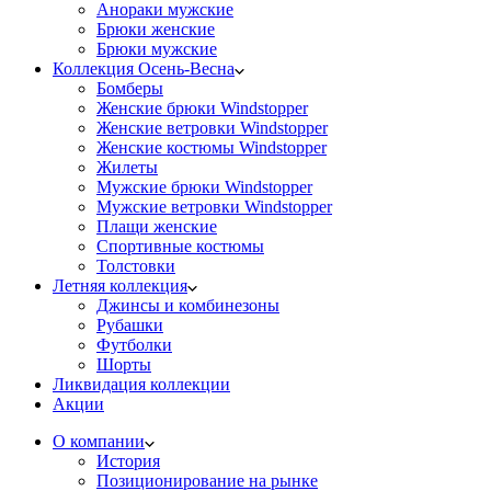
Анораки мужские
Брюки женские
Брюки мужские
Коллекция Осень-Весна
Бомберы
Женские брюки Windstopper
Женские ветровки Windstopper
Женские костюмы Windstopper
Жилеты
Мужские брюки Windstopper
Мужские ветровки Windstopper
Плащи женские
Спортивные костюмы
Толстовки
Летняя коллекция
Джинсы и комбинезоны
Рубашки
Футболки
Шорты
Ликвидация коллекции
Акции
О компании
История
Позиционирование на рынке