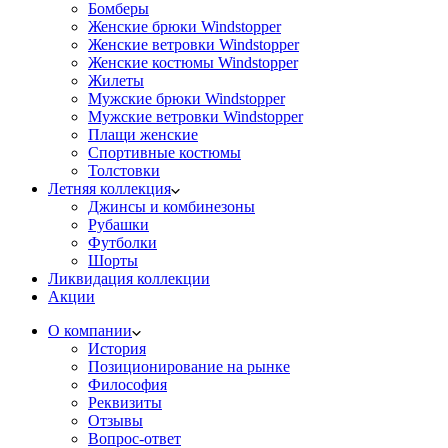
Бомберы
Женские брюки Windstopper
Женские ветровки Windstopper
Женские костюмы Windstopper
Жилеты
Мужские брюки Windstopper
Мужские ветровки Windstopper
Плащи женские
Спортивные костюмы
Толстовки
Летняя коллекция
Джинсы и комбинезоны
Рубашки
Футболки
Шорты
Ликвидация коллекции
Акции
О компании
История
Позиционирование на рынке
Философия
Реквизиты
Отзывы
Вопрос-ответ