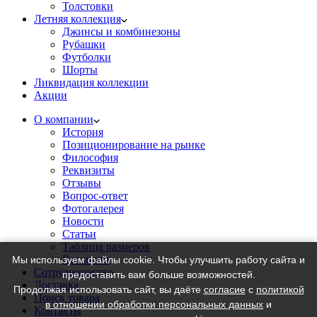
Толстовки
Летняя коллекция
Джинсы и комбинезоны
Рубашки
Футболки
Шорты
Ликвидация коллекции
Акции
О компании
История
Позиционирование на рынке
Философия
Реквизиты
Отзывы
Вопрос-ответ
Фотогалерея
Новости
Статьи
Таблица размеров
Вакансии
Мы используем файлы cookie. Чтобы улучшить работу сайта и
Сотрудничество
предоставить вам больше возможностей.
Доставка
Продолжая использовать сайт, вы даёте
согласие
с
политикой
Поиск товара
в отношении обработки персональных данных
и
Контакты