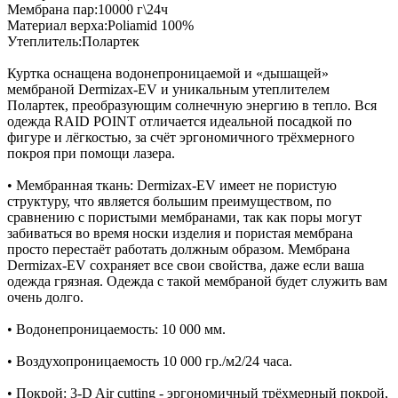
Мембрана пар:10000 г\24ч
Материал верха:Poliamid 100%
Утеплитель:Полартек
Куртка оснащена водонепроницаемой и «дышащей»
мембраной Dermizax-EV и уникальным утеплителем
Полартек, преобразующим солнечную энергию в тепло. Вся
одежда RAID POINT отличается идеальной посадкой по
фигуре и лёгкостью, за счёт эргономичного трёхмерного
покроя при помощи лазера.
• Мембранная ткань: Dermizax-EV имеет не пористую
структуру, что является большим преимуществом, по
сравнению с пористыми мембранами, так как поры могут
забиваться во время носки изделия и пористая мембрана
просто перестаёт работать должным образом. Мембрана
Dermizax-EV сохраняет все свои свойства, даже если ваша
одежда грязная. Одежда с такой мембраной будет служить вам
очень долго.
• Водонепроницаемость: 10 000 мм.
• Воздухопроницаемость 10 000 гр./м2/24 часа.
• Покрой: 3-D Air cutting - эргономичный трёхмерный покрой,