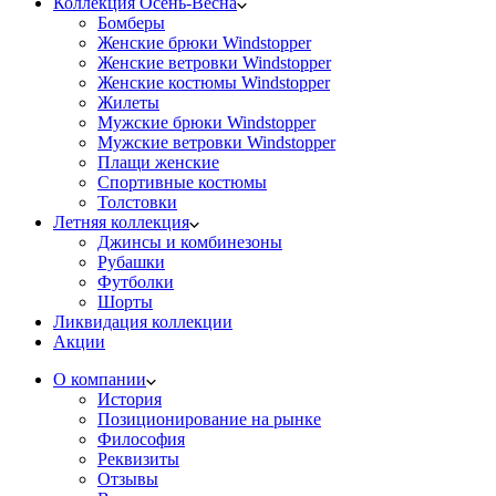
Коллекция Осень-Весна
Бомберы
Женские брюки Windstopper
Женские ветровки Windstopper
Женские костюмы Windstopper
Жилеты
Мужские брюки Windstopper
Мужские ветровки Windstopper
Плащи женские
Спортивные костюмы
Толстовки
Летняя коллекция
Джинсы и комбинезоны
Рубашки
Футболки
Шорты
Ликвидация коллекции
Акции
О компании
История
Позиционирование на рынке
Философия
Реквизиты
Отзывы