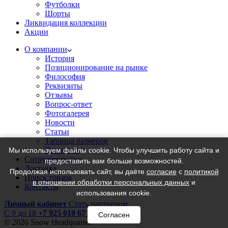
Футболки
Шорты
Ликвидация коллекции
Акции
О компании
История
Позиционирование на рынке
Философия
Реквизиты
Отзывы
Вопрос-ответ
Фотогалерея
Новости
Статьи
Таблица размеров
Вакансии
Мы используем файлы cookie. Чтобы улучшить работу сайта и
Сотрудничество
предоставить вам больше возможностей.
Доставка
Продолжая использовать сайт, вы даёте
согласие
с
политикой
Поиск товара
в отношении обработки персональных данных
и
Контакты
использования cookie.
Личный кабинет
Стать партнером
C 9 до 18
+7 925 018 67 18
Согласен
© 2026 Snow Headquarter