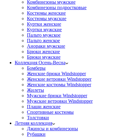
Комбинезоны мужские
Комбинезоны подростковые
Костюмы женские
Костюмы мужские
Куртки женские
Куртки мужские
Пальто мужское
Пальто женское
Анораки мужские
Брюки женские
Брюки мужские
Коллекция Осень-Весна
Бомберы
Женские брюки Windstopper
Женские ветровки Windstopper
Женские костюмы Windstopper
Жилеты
Мужские брюки Windstopper
Мужские ветровки Windstopper
Плащи женские
Спортивные костюмы
Толстовки
Летняя коллекция
Джинсы и комбинезоны
Рубашки