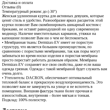
Доставка и оплата
Отзывы (0)
Температурный режим: до (-30°)
Женская удлиненная куртка для активных девушек, которые
ценят стиль и удобство. Разнообразие ярких расцветок этой
куртки позволят Вам скомбинировать шикарный костюм с
брюками, не оставят равнодушной ни одну современную
модницу. Наличие вместительных карманов, утяжки на
капюшоне позволят Вам ни о чем не беспокоиться.
• Мембранная ткань: Dermizax-EV имеет не пористую
структуру, что является большим преимуществом, по
сравнению с пористыми мембранами, так как поры могут
забиваться во время носки изделия и пористая мембрана
просто перестаёт работать должным образом. Мембрана
Dermizax-EV сохраняет все свои свойства, даже если ваша
одежда грязная. Одежда с такой мембраной будет служить вам
очень долго.
• Утеплитель: DACRON, обеспечивает оптимальный
тепловой баланс и прекрасную воздухопроницаемость. Это
позволяет вам не замерзнуть на улице и не вспотеть в
помещении. Внешняя фактура ткани более прочная и
износостойкая, внутренняя – более мягкая и тонкая.
Подклад: 100% полиэстер.