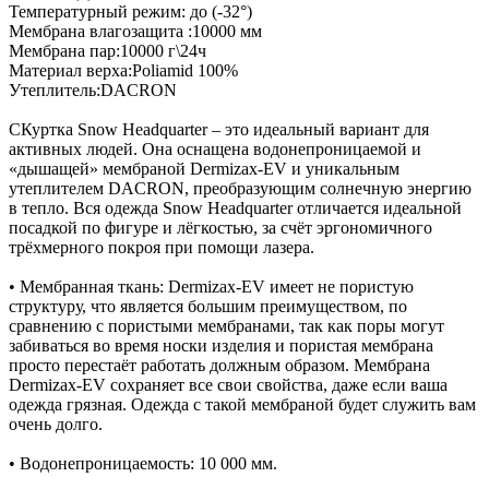
Температурный режим: до (-32°)
Мембрана влагозащита :10000 мм
Мембрана пар:10000 г\24ч
Материал верха:Poliamid 100%
Утеплитель:DACRON
CКуртка Snow Headquarter – это идеальный вариант для
активных людей. Она оснащена водонепроницаемой и
«дышащей» мембраной Dermizax-EV и уникальным
утеплителем DACRON, преобразующим солнечную энергию
в тепло. Вся одежда Snow Headquarter отличается идеальной
посадкой по фигуре и лёгкостью, за счёт эргономичного
трёхмерного покроя при помощи лазера.
• Мембранная ткань: Dermizax-EV имеет не пористую
структуру, что является большим преимуществом, по
сравнению с пористыми мембранами, так как поры могут
забиваться во время носки изделия и пористая мембрана
просто перестаёт работать должным образом. Мембрана
Dermizax-EV сохраняет все свои свойства, даже если ваша
одежда грязная. Одежда с такой мембраной будет служить вам
очень долго.
• Водонепроницаемость: 10 000 мм.