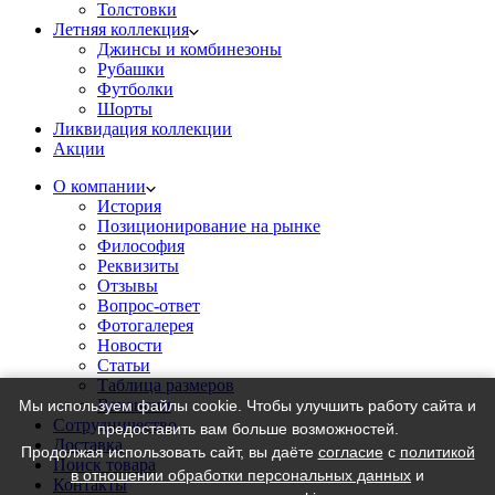
Толстовки
Летняя коллекция
Джинсы и комбинезоны
Рубашки
Футболки
Шорты
Ликвидация коллекции
Акции
О компании
История
Позиционирование на рынке
Философия
Реквизиты
Отзывы
Вопрос-ответ
Фотогалерея
Новости
Статьи
Таблица размеров
Вакансии
Мы используем файлы cookie. Чтобы улучшить работу сайта и
Сотрудничество
предоставить вам больше возможностей.
Доставка
Продолжая использовать сайт, вы даёте
согласие
с
политикой
Поиск товара
в отношении обработки персональных данных
и
Контакты