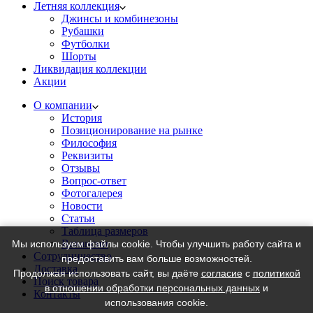
Летняя коллекция
Джинсы и комбинезоны
Рубашки
Футболки
Шорты
Ликвидация коллекции
Акции
О компании
История
Позиционирование на рынке
Философия
Реквизиты
Отзывы
Вопрос-ответ
Фотогалерея
Новости
Статьи
Таблица размеров
Вакансии
Мы используем файлы cookie. Чтобы улучшить работу сайта и
Сотрудничество
предоставить вам больше возможностей.
Доставка
Продолжая использовать сайт, вы даёте
согласие
с
политикой
Поиск товара
в отношении обработки персональных данных
и
Контакты
использования cookie.