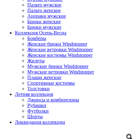
Пальто мужское
Пальто женское
Анораки мужские
Брюки женские
Брюки мужские
Коллекция Осень-Весна
Бомберы
Женские брюки Windstopper
Женские ветровки Windstopper
Женские костюмы Windstopper
Жилеты
Мужские брюки Windstopper
Мужские ветровки Windstopper
Плащи женские
Спортивные костюмы
Толстовки
Летняя коллекция
Джинсы и комбинезоны
Рубашки
Футболки
Шорты
Ликвидация коллекции