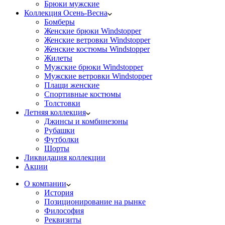
Брюки мужские
Коллекция Осень-Весна
Бомберы
Женские брюки Windstopper
Женские ветровки Windstopper
Женские костюмы Windstopper
Жилеты
Мужские брюки Windstopper
Мужские ветровки Windstopper
Плащи женские
Спортивные костюмы
Толстовки
Летняя коллекция
Джинсы и комбинезоны
Рубашки
Футболки
Шорты
Ликвидация коллекции
Акции
О компании
История
Позиционирование на рынке
Философия
Реквизиты