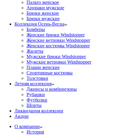
Пальто женское
Анораки мужские
Брюки женские
Брюки мужские
Коллекция Осень-Весна
Бомберы
Женские брюки Windstopper
Женские ветровки Windstopper
Женские костюмы Windstopper
Жилеты
Мужские брюки Windstopper
Мужские ветровки Windstopper
Плащи женские
Спортивные костюмы
Толстовки
Летняя коллекция
Джинсы и комбинезоны
Рубашки
Футболки
Шорты
Ликвидация коллекции
Акции
О компании
История