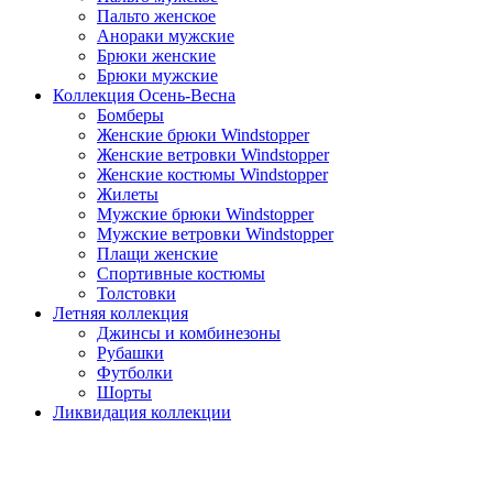
Пальто женское
Анораки мужские
Брюки женские
Брюки мужские
Коллекция Осень-Весна
Бомберы
Женские брюки Windstopper
Женские ветровки Windstopper
Женские костюмы Windstopper
Жилеты
Мужские брюки Windstopper
Мужские ветровки Windstopper
Плащи женские
Спортивные костюмы
Толстовки
Летняя коллекция
Джинсы и комбинезоны
Рубашки
Футболки
Шорты
Ликвидация коллекции