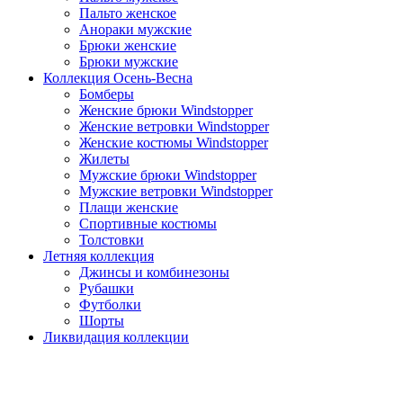
Пальто женское
Анораки мужские
Брюки женские
Брюки мужские
Коллекция Осень-Весна
Бомберы
Женские брюки Windstopper
Женские ветровки Windstopper
Женские костюмы Windstopper
Жилеты
Мужские брюки Windstopper
Мужские ветровки Windstopper
Плащи женские
Спортивные костюмы
Толстовки
Летняя коллекция
Джинсы и комбинезоны
Рубашки
Футболки
Шорты
Ликвидация коллекции