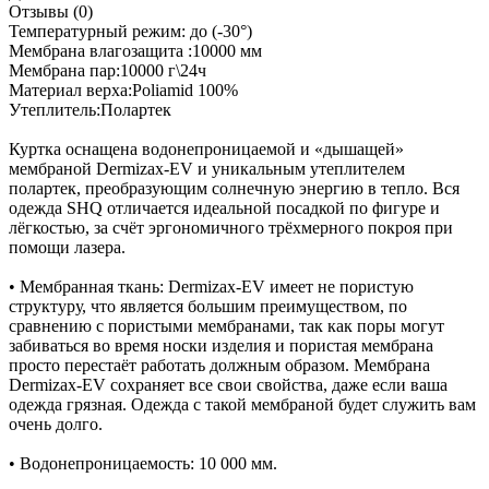
Отзывы (0)
Температурный режим: до (-30°)
Мембрана влагозащита :10000 мм
Мембрана пар:10000 г\24ч
Материал верха:Poliamid 100%
Утеплитель:Полартек
Куртка оснащена водонепроницаемой и «дышащей»
мембраной Dermizax-EV и уникальным утеплителем
полартек, преобразующим солнечную энергию в тепло. Вся
одежда SHQ отличается идеальной посадкой по фигуре и
лёгкостью, за счёт эргономичного трёхмерного покроя при
помощи лазера.
• Мембранная ткань: Dermizax-EV имеет не пористую
структуру, что является большим преимуществом, по
сравнению с пористыми мембранами, так как поры могут
забиваться во время носки изделия и пористая мембрана
просто перестаёт работать должным образом. Мембрана
Dermizax-EV сохраняет все свои свойства, даже если ваша
одежда грязная. Одежда с такой мембраной будет служить вам
очень долго.
• Водонепроницаемость: 10 000 мм.