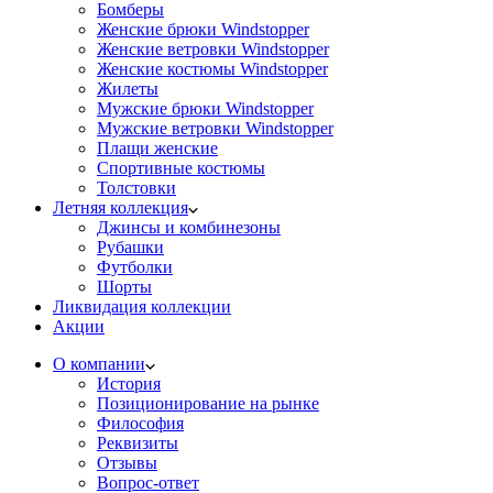
Бомберы
Женские брюки Windstopper
Женские ветровки Windstopper
Женские костюмы Windstopper
Жилеты
Мужские брюки Windstopper
Мужские ветровки Windstopper
Плащи женские
Спортивные костюмы
Толстовки
Летняя коллекция
Джинсы и комбинезоны
Рубашки
Футболки
Шорты
Ликвидация коллекции
Акции
О компании
История
Позиционирование на рынке
Философия
Реквизиты
Отзывы
Вопрос-ответ