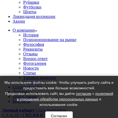
Рубашки
Футболки
Шорты
Ликвидация коллекции
Акции
О компании
История
Позиционирование на рынке
Философия
Реквизиты
Отзывы
Вопрос-ответ
Фотогалерея
Новости
Статьи
Таблица размеров
Вакансии
Мы используем файлы cookie. Чтобы улучшить работу сайта и
Сотрудничество
предоставить вам больше возможностей.
Доставка
Продолжая использовать сайт, вы даёте
согласие
с
политикой
Поиск товара
в отношении обработки персональных данных
и
Контакты
использования cookie.
Личный кабинет
Стать партнером
C 9 до 18
+7 925 018 67 18
Согласен