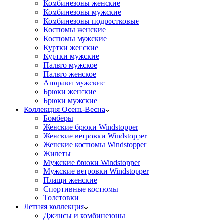
Комбинезоны женские
Комбинезоны мужские
Комбинезоны подростковые
Костюмы женские
Костюмы мужские
Куртки женские
Куртки мужские
Пальто мужское
Пальто женское
Анораки мужские
Брюки женские
Брюки мужские
Коллекция Осень-Весна
Бомберы
Женские брюки Windstopper
Женские ветровки Windstopper
Женские костюмы Windstopper
Жилеты
Мужские брюки Windstopper
Мужские ветровки Windstopper
Плащи женские
Спортивные костюмы
Толстовки
Летняя коллекция
Джинсы и комбинезоны