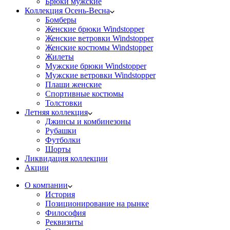
Брюки мужские
Коллекция Осень-Весна
Бомберы
Женские брюки Windstopper
Женские ветровки Windstopper
Женские костюмы Windstopper
Жилеты
Мужские брюки Windstopper
Мужские ветровки Windstopper
Плащи женские
Спортивные костюмы
Толстовки
Летняя коллекция
Джинсы и комбинезоны
Рубашки
Футболки
Шорты
Ликвидация коллекции
Акции
О компании
История
Позиционирование на рынке
Философия
Реквизиты