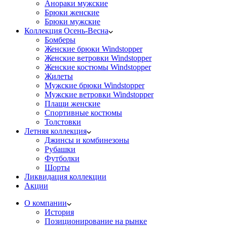
Анораки мужские
Брюки женские
Брюки мужские
Коллекция Осень-Весна
Бомберы
Женские брюки Windstopper
Женские ветровки Windstopper
Женские костюмы Windstopper
Жилеты
Мужские брюки Windstopper
Мужские ветровки Windstopper
Плащи женские
Спортивные костюмы
Толстовки
Летняя коллекция
Джинсы и комбинезоны
Рубашки
Футболки
Шорты
Ликвидация коллекции
Акции
О компании
История
Позиционирование на рынке