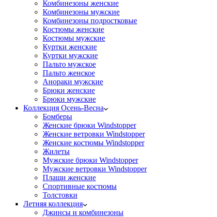
Комбинезоны женские
Комбинезоны мужские
Комбинезоны подростковые
Костюмы женские
Костюмы мужские
Куртки женские
Куртки мужские
Пальто мужское
Пальто женское
Анораки мужские
Брюки женские
Брюки мужские
Коллекция Осень-Весна
Бомберы
Женские брюки Windstopper
Женские ветровки Windstopper
Женские костюмы Windstopper
Жилеты
Мужские брюки Windstopper
Мужские ветровки Windstopper
Плащи женские
Спортивные костюмы
Толстовки
Летняя коллекция
Джинсы и комбинезоны