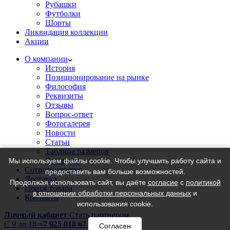
Рубашки
Футболки
Шорты
Ликвидация коллекции
Акции
О компании
История
Позиционирование на рынке
Философия
Реквизиты
Отзывы
Вопрос-ответ
Фотогалерея
Новости
Статьи
Таблица размеров
Вакансии
Мы используем файлы cookie. Чтобы улучшить работу сайта и
Сотрудничество
предоставить вам больше возможностей.
Доставка
Продолжая использовать сайт, вы даёте
согласие
с
политикой
Поиск товара
в отношении обработки персональных данных
и
Контакты
использования cookie.
Личный кабинет
Стать партнером
C 9 до 18
+7 925 018 67 18
Согласен