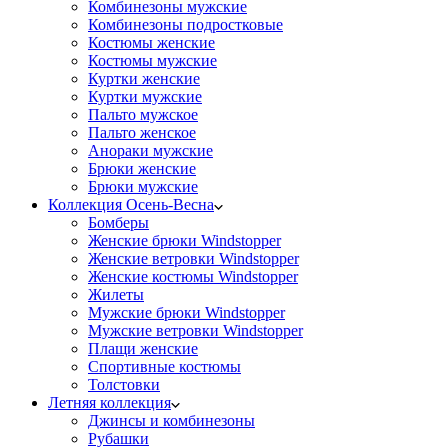
Комбинезоны мужские
Комбинезоны подростковые
Костюмы женские
Костюмы мужские
Куртки женские
Куртки мужские
Пальто мужское
Пальто женское
Анораки мужские
Брюки женские
Брюки мужские
Коллекция Осень-Весна
Бомберы
Женские брюки Windstopper
Женские ветровки Windstopper
Женские костюмы Windstopper
Жилеты
Мужские брюки Windstopper
Мужские ветровки Windstopper
Плащи женские
Спортивные костюмы
Толстовки
Летняя коллекция
Джинсы и комбинезоны
Рубашки