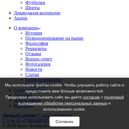
Футболки
Шорты
Ликвидация коллекции
Акции
О компании
История
Позиционирование на рынке
Философия
Реквизиты
Отзывы
Вопрос-ответ
Фотогалерея
Новости
Статьи
Таблица размеров
Вакансии
Мы используем файлы cookie. Чтобы улучшить работу сайта и
Сотрудничество
предоставить вам больше возможностей.
Доставка
Продолжая использовать сайт, вы даёте
согласие
с
политикой
Поиск товара
в отношении обработки персональных данных
и
Контакты
использования cookie.
Личный кабинет
Стать партнером
C 9 до 18
+7 925 018 67 18
Согласен
© 2026 Snow Headquarter