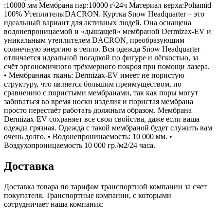
:10000 мм Мембрана пар:10000 г\24ч Материал верха:Poliamid
100% Утеплитель:DACRON. Куртка Snow Headquarter – это
идеальный вариант для активных людей. Она оснащена
водонепроницаемой и «дышащей» мембраной Dermizax-EV и
уникальным утеплителем DACRON, преобразующим
солнечную энергию в тепло. Вся одежда Snow Headquarter
отличается идеальной посадкой по фигуре и лёгкостью, за
счёт эргономичного трёхмерного покроя при помощи лазера.
• Мембранная ткань: Dermizax-EV имеет не пористую
структуру, что является большим преимуществом, по
сравнению с пористыми мембранами, так как поры могут
забиваться во время носки изделия и пористая мембрана
просто перестаёт работать должным образом. Мембрана
Dermizax-EV сохраняет все свои свойства, даже если ваша
одежда грязная. Одежда с такой мембраной будет служить вам
очень долго. • Водонепроницаемость: 10 000 мм. •
Воздухопроницаемость 10 000 гр./м2/24 часа.
Доставка
Доставка товара по тарифам транспортной компании за счет
покупателя. Транспортные компании, с которыми
сотрудничает наша компания: