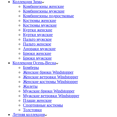
Коллекция Зима
Комбинезоны женские
Комбинезоны мужские
Комбинезоны подростковые
Костюмы женские
Костюмы мужские
Куртки женские
Куртки мужские
Пальто мужское
Пальто женское
Анораки мужские
Брюки женские
Брюки мужские
Коллекция Осень-Весна
Бомберы
Женские брюки Windstopper
Женские ветровки Windstopper
Женские костюмы Windstopper
Жилеты
Мужские брюки Windstopper
Мужские ветровки Windstopper
Плащи женские
Спортивные костюмы
Толстовки
Летняя коллекция