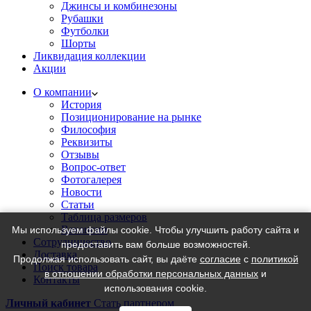
Джинсы и комбинезоны
Рубашки
Футболки
Шорты
Ликвидация коллекции
Акции
О компании
История
Позиционирование на рынке
Философия
Реквизиты
Отзывы
Вопрос-ответ
Фотогалерея
Новости
Статьи
Таблица размеров
Вакансии
Мы используем файлы cookie. Чтобы улучшить работу сайта и
Сотрудничество
предоставить вам больше возможностей.
Доставка
Продолжая использовать сайт, вы даёте
согласие
с
политикой
Поиск товара
в отношении обработки персональных данных
и
Контакты
использования cookie.
Личный кабинет
Стать партнером