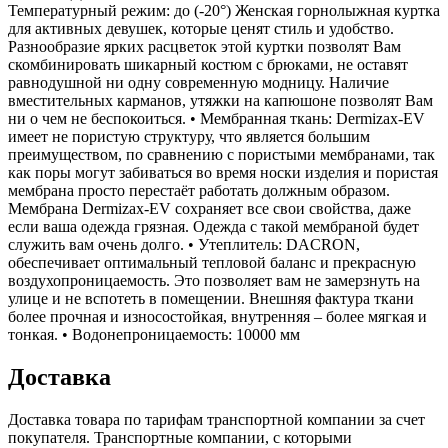
Температурный режим: до (-20°) Женская горнолыжная куртка
для активных девушек, которые ценят стиль и удобство.
Разнообразие ярких расцветок этой куртки позволят Вам
скомбинировать шикарный костюм с брюками, не оставят
равнодушной ни одну современную модницу. Наличие
вместительных карманов, утяжки на капюшоне позволят Вам
ни о чем не беспокоиться. • Мембранная ткань: Dermizax-EV
имеет не пористую структуру, что является большим
преимуществом, по сравнению с пористыми мембранами, так
как поры могут забиваться во время носки изделия и пористая
мембрана просто перестаёт работать должным образом.
Мембрана Dermizax-EV сохраняет все свои свойства, даже
если ваша одежда грязная. Одежда с такой мембраной будет
служить вам очень долго. • Утеплитель: DACRON,
обеспечивает оптимальный тепловой баланс и прекрасную
воздухопроницаемость. Это позволяет вам не замерзнуть на
улице и не вспотеть в помещении. Внешняя фактура ткани
более прочная и износостойкая, внутренняя – более мягкая и
тонкая. • Водонепроницаемость: 10000 мм
Доставка
Доставка товара по тарифам транспортной компании за счет
покупателя. Транспортные компании, с которыми