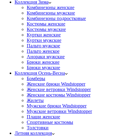
Коллекция Зима
Комбинезоны женские
Комбинезоны мужские
Комбинезоны подростковые
Костюмы женские
Костюмы мужские
Куртки женские
Куртки мужские
Пальто мужское
Пальто женское
Анораки мужские
Брюки женские
Брюки мужские
Коллекция Осень-Весна
Бомберы
Женские брюки Windstopper
Женские ветровки Windstopper
Женские костюмы Windstopper
Жилеты
Мужские брюки Windstopper
Мужские ветровки Windstopper
Плащи женские
Спортивные костюмы
Толстовки
Летняя коллекция