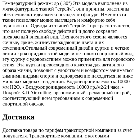
Температурный режим: до (-30°) Эта модель выполнена из
мягкофактурных тканей "стрейч", они приятны, эластичны,
обеспечивают идеальную посадку по фигуре. Именно эти
ткани позволяют модно выглядеть и комфортно себя
чувствовать. Одежда из тканей "стрейч" прекрасно тянется,
что дает полную свободу действий и долго сохраняет
прекрасный внешний вид. Трендом этого сезона являются
сочные, яркие, жизнеутверждающие цвета и их
сочетания.Стильный современный дизайн куртки и четкие
линии кроя придают этой модели не только спортивный вид,
эту куртку с удовольствием можно применить для городского
стиля. Эта куртка превосходного качества для активного
образа жизни, позволит с удобством и комфортом заниматься
зимними видами спорта и одновременно находиться на пике
мировых модных тенденций. Водонепроницаемость: 10000
мм H2O. • Воздухопроницаемость 10000 гр./м2/24 часа. •
Покрой: 3-D Air cutting, эргономичный трехмерный покрой,
соответствующий всем требованиям к современной
спортивной одежде.
Доставка
Доставка товара по тарифам транспортной компании за счет
покупателя. Транспортные компании, с которыми