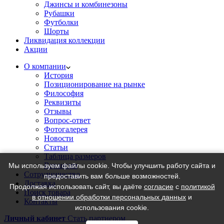
Джинсы и комбинезоны
Рубашки
Футболки
Шорты
Ликвидация коллекции
Акции
О компании
История
Позиционирование на рынке
Философия
Реквизиты
Отзывы
Вопрос-ответ
Фотогалерея
Новости
Статьи
Таблица размеров
Вакансии
Мы используем файлы cookie. Чтобы улучшить работу сайта и
Сотрудничество
предоставить вам больше возможностей.
Доставка
Продолжая использовать сайт, вы даёте
согласие
с
политикой
Поиск товара
в отношении обработки персональных данных
и
Контакты
использования cookie.
Личный кабинет
Стать партнером