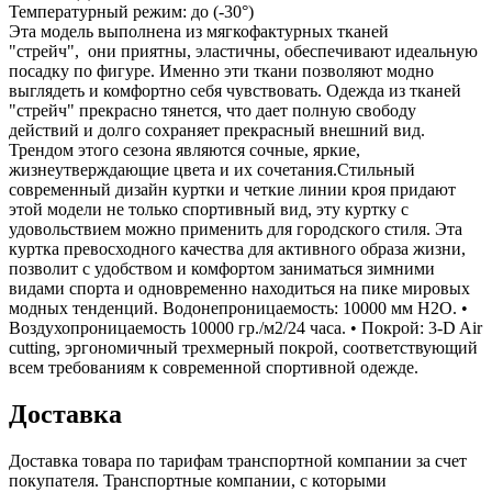
Температурный режим: до (-30°)
Эта модель выполнена из мягкофактурных тканей
"стрейч", они приятны, эластичны, обеспечивают идеальную
посадку по фигуре. Именно эти ткани позволяют модно
выглядеть и комфортно себя чувствовать. Одежда из тканей
"стрейч" прекрасно тянется, что дает полную свободу
действий и долго сохраняет прекрасный внешний вид.
Трендом этого сезона являются сочные, яркие,
жизнеутверждающие цвета и их сочетания.Стильный
современный дизайн куртки и четкие линии кроя придают
этой модели не только спортивный вид, эту куртку с
удовольствием можно применить для городского стиля. Эта
куртка превосходного качества для активного образа жизни,
позволит с удобством и комфортом заниматься зимними
видами спорта и одновременно находиться на пике мировых
модных тенденций. Водонепроницаемость: 10000 мм H2O. •
Воздухопроницаемость 10000 гр./м2/24 часа. • Покрой: 3-D Air
cutting, эргономичный трехмерный покрой, соответствующий
всем требованиям к современной спортивной одежде.
Доставка
Доставка товара по тарифам транспортной компании за счет
покупателя. Транспортные компании, с которыми