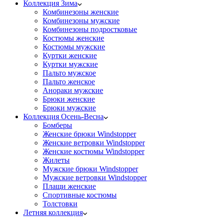
Коллекция Зима
Комбинезоны женские
Комбинезоны мужские
Комбинезоны подростковые
Костюмы женские
Костюмы мужские
Куртки женские
Куртки мужские
Пальто мужское
Пальто женское
Анораки мужские
Брюки женские
Брюки мужские
Коллекция Осень-Весна
Бомберы
Женские брюки Windstopper
Женские ветровки Windstopper
Женские костюмы Windstopper
Жилеты
Мужские брюки Windstopper
Мужские ветровки Windstopper
Плащи женские
Спортивные костюмы
Толстовки
Летняя коллекция