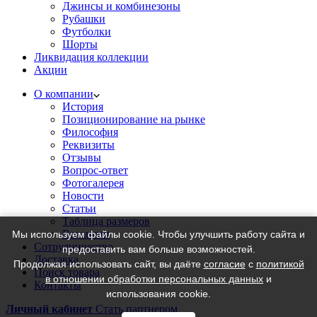
Джинсы и комбинезоны
Рубашки
Футболки
Шорты
Ликвидация коллекции
Акции
О компании
История
Позиционирование на рынке
Философия
Реквизиты
Отзывы
Вопрос-ответ
Фотогалерея
Новости
Статьи
Таблица размеров
Вакансии
Мы используем файлы cookie. Чтобы улучшить работу сайта и
Сотрудничество
предоставить вам больше возможностей.
Доставка
Продолжая использовать сайт, вы даёте
согласие
с
политикой
Поиск товара
в отношении обработки персональных данных
и
Контакты
использования cookie.
Личный кабинет
Стать партнером