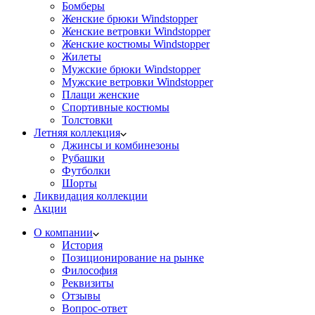
Бомберы
Женские брюки Windstopper
Женские ветровки Windstopper
Женские костюмы Windstopper
Жилеты
Мужские брюки Windstopper
Мужские ветровки Windstopper
Плащи женские
Спортивные костюмы
Толстовки
Летняя коллекция
Джинсы и комбинезоны
Рубашки
Футболки
Шорты
Ликвидация коллекции
Акции
О компании
История
Позиционирование на рынке
Философия
Реквизиты
Отзывы
Вопрос-ответ