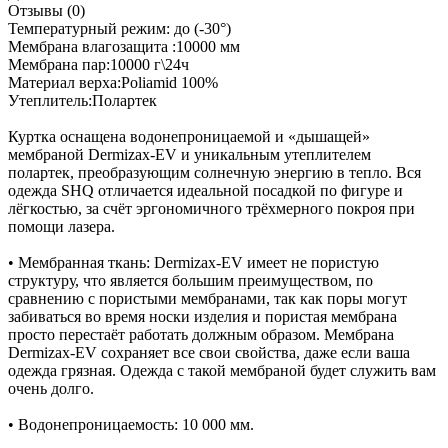
Отзывы (0)
Температурный режим: до (-30°)
Мембрана влагозащита :10000 мм
Мембрана пар:10000 г\24ч
Материал верха:Poliamid 100%
Утеплитель:Полартек
Куртка оснащена водонепроницаемой и «дышащей»
мембраной Dermizax-EV и уникальным утеплителем
полартек, преобразующим солнечную энергию в тепло. Вся
одежда SHQ отличается идеальной посадкой по фигуре и
лёгкостью, за счёт эргономичного трёхмерного покроя при
помощи лазера.
• Мембранная ткань: Dermizax-EV имеет не пористую
структуру, что является большим преимуществом, по
сравнению с пористыми мембранами, так как поры могут
забиваться во время носки изделия и пористая мембрана
просто перестаёт работать должным образом. Мембрана
Dermizax-EV сохраняет все свои свойства, даже если ваша
одежда грязная. Одежда с такой мембраной будет служить вам
очень долго.
• Водонепроницаемость: 10 000 мм.